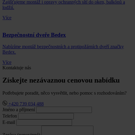
Zajišťujeme montáž i opravy ochranných sítí do oken, balkónů a
lodžií.
Více
Bezpečnostní dveře Bedex
Nabízíme montáž bezpečnostních a protipožárních dveří značky
Bedex.
Více
Kontaktuje nás
Získejte nezávaznou cenovou nabídku
Potřebujete poradit, něco vysvětlit, nebo pomoc s rozhodováním?
+420 739 034 488
Jméno a příjmení
Telefon
E-mail
Zpráva (nepovinné)