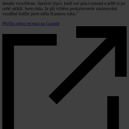
detailu vysvětleno. Správní týpci, kteří své práci rozumí a ještě si po
sobě uklidí. Jsem ráda, že při výběru poskytovatele zarámování
vyzděné lodžie jsem měla šťastnou ruku."
Přečíst celou recenzi na Google