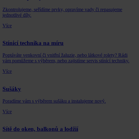
Zkontrolujeme, seřídíme prvky, opravíme vady či repasujeme
jednotlivé díly.
Více
Stínicí technika na míru
Poptáváte venkovní či vnitřní žaluzie, nebo látkové rolety? Rádi
vám pomůžeme s výběrem, nebo zajistíme servis stínící techniky.
Více
Sušáky
Poradíme vám s výběrem sušáku a instalujeme nový.
Více
Sítě do oken, balkonů a lodžií